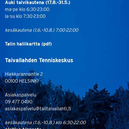
Auki talvikautena (17.8.–31.5.)
ma-pe klo 6:30-23:00
la-su klo 7:30-23:00
kesäkautena (1.6.–10.8.) 7:00-22:00
Talin hallikartta (pdf)
Taivallahden Tenniskeskus
Hiekkarannantie 2
00100 HELSINKI
Asiakaspalvelu
09 477 0490
asiakaspalvelu@talitaivallahti.fi
kesäkautena (1.6.–10.8.) klo 6:30-22:00