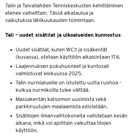
Talin ja Taivallahden Tenniskeskusten kehittäminen
etenee vaiheittain. Tässä aikataulua ja
vaikutuksia lähikuukauden toimintaan.
Tali – uudet sisätilat ja ulkoalueiden kunnostus
Uudet sisätilat, kuten WC:t ja sisäkentät
(kuvassa), otetaan käyttöön aikaisintaan 17.6.
Laajennuksen pukuhuoneet ja kuntosali
valmistuvat elokuussa 2025.
Talin nurmialueille on istutettu uutta ruohoa –
kulkua nurmikoilla tulee välttää.
Massakentän katsomon uusimista sekä
parkkiruutujen maalaamista edistetään.
Sisätilojen ilmanvaihtokoneita vaihdetaan kesän
aikana, mikä voi ajoittain vaikuttaa tilojen
käyttöön.