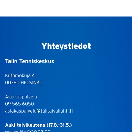
Yhteystiedot
Talin Tenniskeskus
Kutomokuja 4
00380 HELSINKI
Asiakaspalvelu
09 565 6050
asiakaspalvelu@talitaivallahti.fi
Auki talvikautena (17.8.–31.5.)
ma-pe klo 6:30-23:00