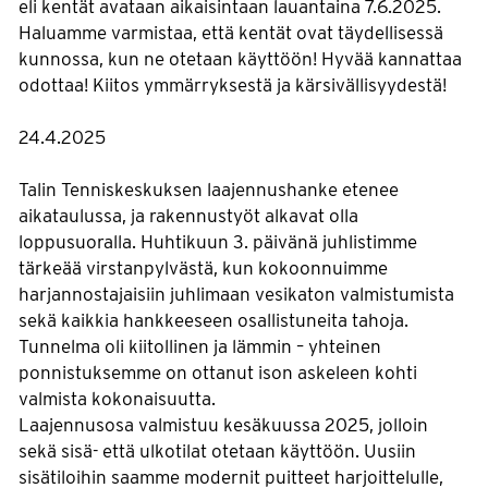
eli kentät avataan aikaisintaan lauantaina 7.6.2025.
Haluamme varmistaa, että kentät ovat täydellisessä
kunnossa, kun ne otetaan käyttöön! Hyvää kannattaa
odottaa! Kiitos ymmärryksestä ja kärsivällisyydestä!
24.4.2025
Talin Tenniskeskuksen laajennushanke etenee
aikataulussa, ja rakennustyöt alkavat olla
loppusuoralla. Huhtikuun 3. päivänä juhlistimme
tärkeää virstanpylvästä, kun kokoonnuimme
harjannostajaisiin juhlimaan vesikaton valmistumista
sekä kaikkia hankkeeseen osallistuneita tahoja.
Tunnelma oli kiitollinen ja lämmin – yhteinen
ponnistuksemme on ottanut ison askeleen kohti
valmista kokonaisuutta.
Laajennusosa valmistuu kesäkuussa 2025, jolloin
sekä sisä- että ulkotilat otetaan käyttöön. Uusiin
sisätiloihin saamme modernit puitteet harjoittelulle,