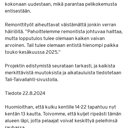
kokonaan uudestaan, mikä parantaa pelikokemusta
entisestään.
Remonttityöt aiheuttavat väistämättä jonkin verran
häiriöitä. ”Pahoittelemme remontista johtuvaa haittaa,
mutta lopputulos tulee olemaan kaiken vaivan
arvoinen. Tali tulee olemaan entistä hienompi paikka
touko-kesäkuussa 2025.”
Projektin edistymistä seurataan tarkasti, ja kaikista
merkittävistä muutoksista ja aikatauluista tiedotetaan
Tali–Taivallahti-sivustolla.
Tiedote 22.8.2024
Huomioithan, että kulku kentille 14-22 tapahtuu nyt
kentän 13 kautta. Toivomme, että kuljet ripeästi tämän
alueen läpi, jotta pelaajat voivat keskittyä peleihinsä
rauhassa.