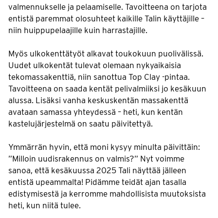
valmennukselle ja pelaamiselle. Tavoitteena on tarjota
entistä paremmat olosuhteet kaikille Talin käyttäjille –
niin huippupelaajille kuin harrastajille.
Myös ulkokenttätyöt alkavat toukokuun puolivälissä.
Uudet ulkokentät tulevat olemaan nykyaikaisia
tekomassakenttiä, niin sanottua Top Clay -pintaa.
Tavoitteena on saada kentät pelivalmiiksi jo kesäkuun
alussa. Lisäksi vanha keskuskentän massakenttä
avataan samassa yhteydessä – heti, kun kentän
kastelujärjestelmä on saatu päivitettyä.
Ymmärrän hyvin, että moni kysyy minulta päivittäin:
”Milloin uudisrakennus on valmis?” Nyt voimme
sanoa, että kesäkuussa 2025 Tali näyttää jälleen
entistä upeammalta! Pidämme teidät ajan tasalla
edistymisestä ja kerromme mahdollisista muutoksista
heti, kun niitä tulee.