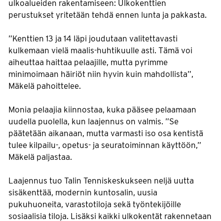
ulkoalueiden rakentamiseen: Ulkokenttien
perustukset yritetään tehdä ennen lunta ja pakkasta.
”Kenttien 13 ja 14 läpi joudutaan valitettavasti
kulkemaan vielä maalis-huhtikuulle asti. Tämä voi
aiheuttaa haittaa pelaajille, mutta pyrimme
minimoimaan häiriöt niin hyvin kuin mahdollista”,
Mäkelä pahoittelee.
Monia pelaajia kiinnostaa, kuka pääsee pelaamaan
uudella puolella, kun laajennus on valmis. ”Se
päätetään aikanaan, mutta varmasti iso osa kentistä
tulee kilpailu-, opetus- ja seuratoiminnan käyttöön,”
Mäkelä paljastaa.
Laajennus tuo Talin Tenniskeskukseen neljä uutta
sisäkenttää, modernin kuntosalin, uusia
pukuhuoneita, varastotiloja sekä työntekijöille
sosiaalisia tiloja. Lisäksi kaikki ulkokentät rakennetaan