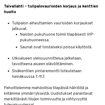
Taivallahti – tulipalovaurioiden korjaus ja kenttien
huolto
Tulipalon aiheuttamien vaurioiden korjaukset
jatkuvat.
Naisten pukuhuone toimii tilapäisesti VIP-
pukuhuoneessa.
Saunat ovat toistaiseksi poissa käytöstä.
Ulkoalueen yleissuunnittelua jatketaan,
tavoitteena alueen elävöittäminen.
Sisäkenttien pintaremontti toteutetaan
heinäkuussa 7.–11.7.
Pahoittelemme mahdollisia tilapäisiä häiriöitä ja
kiitämme ymmärryksestä. Uudistukset parantavat
merkittävästi tilojen toimivuutta ja viihtyvyyttä
tulevaisuudessa!