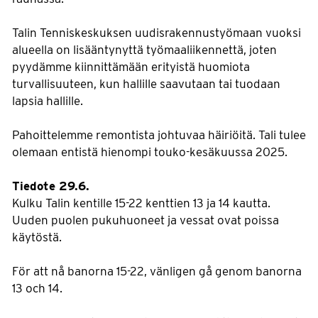
Talin Tenniskeskuksen uudisrakennustyömaan vuoksi
alueella on lisääntynyttä työmaaliikennettä, joten
pyydämme kiinnittämään erityistä huomiota
turvallisuuteen, kun hallille saavutaan tai tuodaan
lapsia hallille.
Pahoittelemme remontista johtuvaa häiriöitä. Tali tulee
olemaan entistä hienompi touko-kesäkuussa 2025.
Tiedote 29.6.
Kulku Talin kentille 15-22 kenttien 13 ja 14 kautta.
Uuden puolen pukuhuoneet ja vessat ovat poissa
käytöstä.
För att nå banorna 15-22, vänligen gå genom banorna
13 och 14.