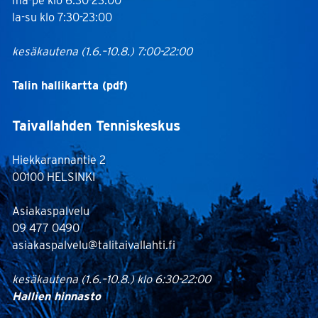
la-su klo 7:30-23:00
kesäkautena (1.6.–10.8.) 7:00-22:00
Talin hallikartta (pdf)
Taivallahden Tenniskeskus
Hiekkarannantie 2
00100 HELSINKI
Asiakaspalvelu
09 477 0490
asiakaspalvelu@talitaivallahti.fi
kesäkautena (1.6.–10.8.) klo 6:30-22:00
Hallien hinnasto